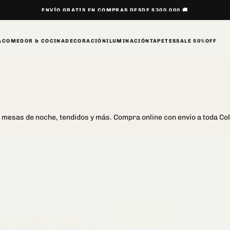
ENVÍO GRATIS EN COMPRAS DESDE $300.000 🚚
A
COMEDOR & COCINA
DECORACIÓN
ILUMINACIÓN
TAPETES
SALE 50%OFF
 mesas de noche, tendidos y más. Compra online con envío a toda Co