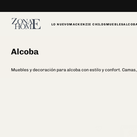
SALTAR
AL
CONTENIDO
LO NUEVO
MACKENZIE CHILDS
MUEBLES
ALCOB
Alcoba
Muebles y decoración para alcoba con estilo y confort. Camas,