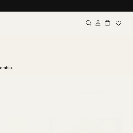
lombia.
Características