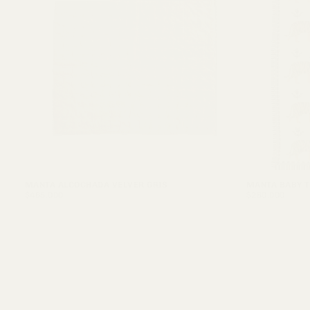
MANTA ALCOCHADA VELVER GRIS
MANTA BABY T
$465.000
PRECIO
$280.000
PRECIO
$465.000
$280.000
REGULAR
REGULAR