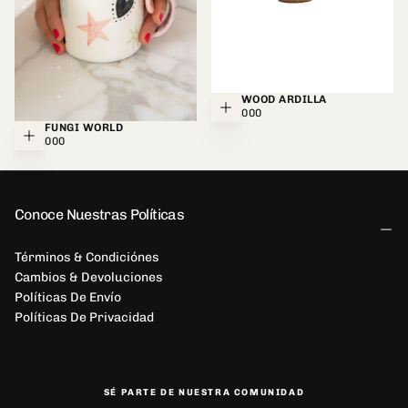
MUG WOOD ARDILLA
Agregar al ca
$285.000
PRECIO
$285.000
REGULAR
MUG FUNGI WORLD
Agregar al carrito
$155.000
PRECIO
$155.000
REGULAR
Conoce Nuestras Políticas
Términos & Condiciónes
Cambios & Devoluciones
Políticas De Envío
Políticas De Privacidad
SÉ PARTE DE NUESTRA COMUNIDAD